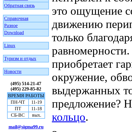
Обратная связь
это ощущение с
Справочная
движению перип
Разное
Download
только благодар
Linux
равномерности.
Туризм и отдых
приобретает га
Новости
окружение, обв
(495) 514-21-47
выдержанных то
(495) 229-85-82
ВРЕМЯ РАБОТЫ
предложение? Н
ПН-ЧТ
11-19
ПТ
11-18
кольцо
.
СБ-ВС
вых.
mail@sigma99.ru