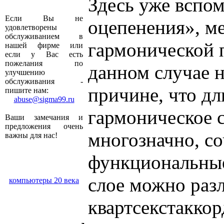
Здесь уже вспо
Если Вы не
оцепенения», м
удовлетворены
обслуживанием в
гармонической 
нашей фирме или
если у Вас есть
пожелания по
данном случае н
улучшению
обслуживания -
причине, что дл
пишите нам:
abuse@sigma99.ru
гармоническое с
Ваши замечания и
предложения очень
многозначно, со
важны для нас!
функциональные
слое можно раз
компьютеры 20 века
квартсекстаккор