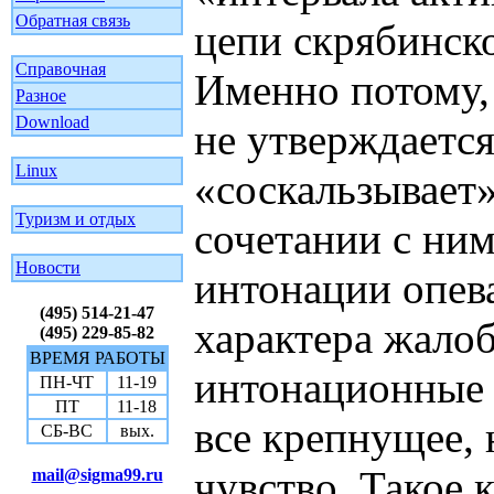
Обратная связь
цепи скрябинск
Справочная
Именно потому, 
Разное
Download
не утверждается
Linux
«соскальзывает»
Туризм и отдых
сочетании с ним
Новости
интонации опев
(495) 514-21-47
характера жало
(495) 229-85-82
ВРЕМЯ РАБОТЫ
интонационные
ПН-ЧТ
11-19
ПТ
11-18
все крепнущее,
СБ-ВС
вых.
чувство. Такое 
mail@sigma99.ru