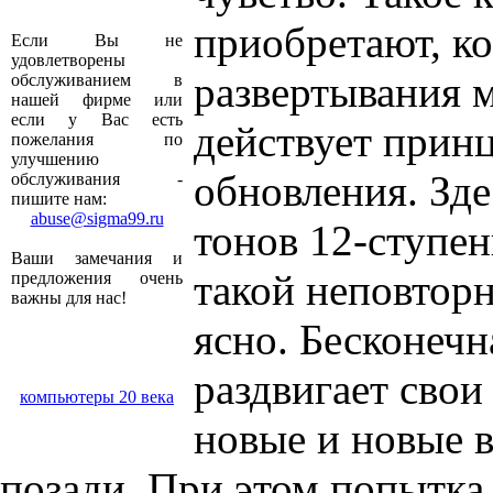
приобретают, к
Если Вы не
удовлетворены
развертывания м
обслуживанием в
нашей фирме или
если у Вас есть
действует прин
пожелания по
улучшению
обновления. Зде
обслуживания -
пишите нам:
abuse@sigma99.ru
тонов 12-ступен
Ваши замечания и
такой неповтор
предложения очень
важны для нас!
ясно. Бесконеч
раздвигает свои
компьютеры 20 века
новые и новые 
позади. При этом попытка