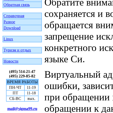
Обратите вниман
Обратная связь
сохраняется и в
Справочная
обращается вни
Разное
Download
запрещение иск
Linux
конкретного ис
Туризм и отдых
языке Си.
Новости
Виртуальный ад
(495) 514-21-47
(495) 229-85-82
ВРЕМЯ РАБОТЫ
ошибки, зависит
ПН-ЧТ
11-19
ПТ
11-18
при обращении 
СБ-ВС
вых.
обращении к да
mail@sigma99.ru