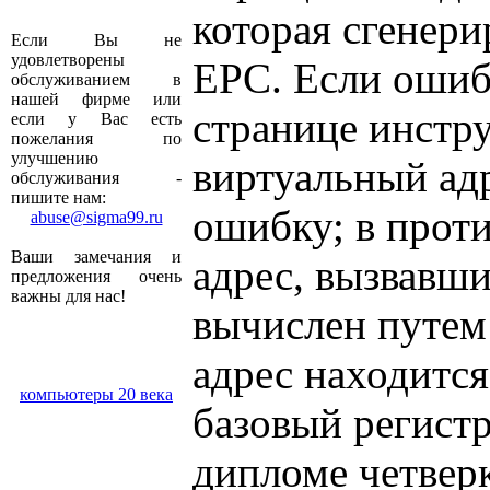
которая сгенери
Если Вы не
удовлетворены
ЕРС. Если ошиб
обслуживанием в
нашей фирме или
странице инстр
если у Вас есть
пожелания по
улучшению
виртуальный ад
обслуживания -
пишите нам:
ошибку; в прот
abuse@sigma99.ru
Ваши замечания и
адрес, вызвавш
предложения очень
важны для нас!
вычислен путем
адрес находится
компьютеры 20 века
базовый регистр
дипломе четвер