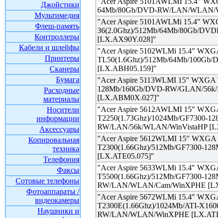
"Acer Aspire 5101AWLMI 15.4" WX
Джойстики
64Mb/80Gb/DVD-RW/LAN/WLAN/WiF
Мультимедия
"Acer Aspire 5101AWLMi 15.4" W
Флеш-память
36(2.0Ghz)/512Mb/64Mb/80Gb/D
Контроллеры
[LX.AX90Y.028]"
Кабели и шлейфы
"Acer Aspire 5102WLMi 15.4" WX
Принтеры
TL50(1.6Ghz)/512Mb/64Mb/100G
[LX.ABH05.159]"
Сканеры
Бумага
"Acer Aspire 5113WLMI 15" WXGA 
128Mb/160Gb/DVD-RW/GLAN/56k/B
Расходные
[LX.ABM0X.027]"
материалы
"Acer Aspire 5612AWLMI 15" WXG
Носители
T2250(1.73Ghz)/1024Mb/GF7300-1
информации
RW/LAN/56k/WLAN/WinVistaHP [L
Аксессуары
"Acer Aspire 5612WLMI 15" WXGA
Копировальная
T2300(1.66Ghz)/512Mb/GF7300-1
техника
[LX.ATE05.075]"
Телефония
"Acer Aspire 5633WLMi 15.4" WXG
Факсы
T5500(1.66Ghz)/512Mb/GF7300-12
Сотовые телефоны
RW/LAN/WLAN/Cam/WinXPHE [LX
Фотоаппараты /
"Acer Aspire 5672WLMi 15.4" WXG
видеокамеры
T2300E(1.66Ghz)/1024Mb/ATI-X16
Наушники и
RW/LAN/WLAN/WinXPHE [LX.ATD