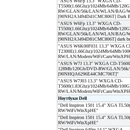
"ASUS W6Fp 13.3" WXGA CD-
T5500(1.66Ghz)/1024Mb/64Mb/120
RW/GLAN/56k/LAN/WLAN/BAG/Wi
[90NH2A3494D41CMC806T] Dark 
"ASUS W6Fp 13.3" WXGA CD-
T5500(1.66Ghz)/1024Mb/64Mb/120
RW/GLAN/56k/LAN/WLAN/BAG/Wi
[90NH2A3494D81CMC806T] dark b
"ASUS W6K00F031 13.3" WXGA C
T2300E(1.66Ghz)/1024Mb/64Mb/10
RW/LAN/Modem/WiFi/Cam/WinXPH
"ASUS W7J 13.3" WXGA CD-T5600(
128Mb/120Gb/DVD-RW/GLAN/56k/
[90NHQA6296E44CMC706T]"
"ASUS W7J03 13.3" WXGA CD-
T5600(1.83Ghz)/1024Mb/64Mb/100
RW/LAN/Modem/WiFi/Cam/WinXPH
Ноутбуки Dell
"Dell Inspiron 1501 15.4" XGA TL
RW/WiFi/WinXpHE"
"Dell Inspiron 1501 15.4" XGA TL
RW/WiFi/WinXpHE"
"Dell Inspiron 640m 14.1" WXGA