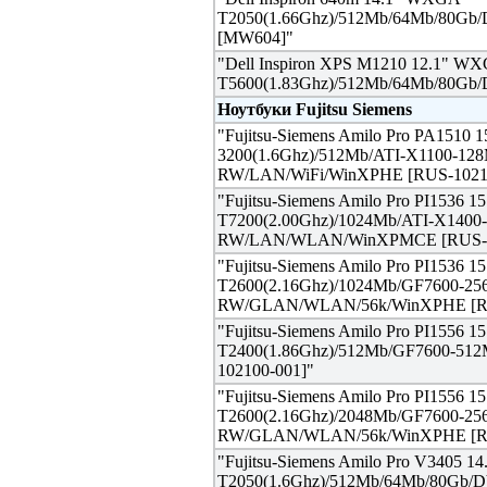
T2050(1.66Ghz)/512Mb/64Mb/80G
[MW604]"
"Dell Inspiron XPS M1210 12.1" W
T5600(1.83Ghz)/512Mb/64Mb/80G
Ноутбуки Fujitsu Siemens
"Fujitsu-Siemens Amilo Pro PA151
3200(1.6Ghz)/512Mb/ATI-X1100-12
RW/LAN/WiFi/WinXPHE [RUS-1021
"Fujitsu-Siemens Amilo Pro PI1536
T7200(2.00Ghz)/1024Mb/ATI-X140
RW/LAN/WLAN/WinXPMCE [RUS-1
"Fujitsu-Siemens Amilo Pro PI1536
T2600(2.16Ghz)/1024Mb/GF7600-2
RW/GLAN/WLAN/56k/WinXPHE [RU
"Fujitsu-Siemens Amilo Pro PI1556
T2400(1.86Ghz)/512Mb/GF7600-51
102100-001]"
"Fujitsu-Siemens Amilo Pro PI1556
T2600(2.16Ghz)/2048Mb/GF7600-2
RW/GLAN/WLAN/56k/WinXPHE [RU
"Fujitsu-Siemens Amilo Pro V3405
T2050(1.6Ghz)/512Mb/64Mb/80Gb