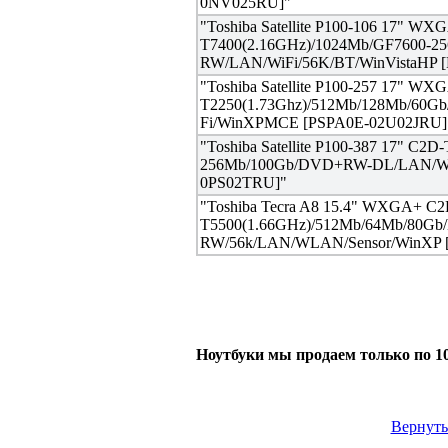
0NV025RU]"
"Toshiba Satellite P100-106 17" W
T7400(2.16GHz)/1024Mb/GF7600-2
RW/LAN/WiFi/56K/BT/WinVistaHP 
"Toshiba Satellite P100-257 17" W
T2250(1.73Ghz)/512Mb/128Mb/60
Fi/WinXPMCE [PSPA0E-02U02JRU]
"Toshiba Satellite P100-387 17" C2
256Mb/100Gb/DVD+RW-DL/LAN/Wi
0PS02TRU]"
"Toshiba Tecra A8 15.4" WXGA+ C2
T5500(1.66GHz)/512Mb/64Mb/80Gb
RW/56k/LAN/WLAN/Sensor/WinXP 
Ноутбуки мы продаем только по 1
Вернуть