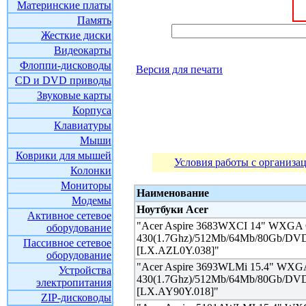
Материнские платы
Память
Жесткие диски
Видеокарты
Флоппи-дисководы
Версия для печати
CD и DVD приводы
Звуковые карты
Корпуса
Клавиатуры
Мыши
Коврики для мышей
Условия работы с организа
Колонки
Мониторы
Наименование
Модемы
Ноутбуки Acer
Активное сетевое
"Acer Aspire 3683WXCI 14" WXGA
оборудование
430(1.7Ghz)/512Mb/64Mb/80Gb/D
Пассивное сетевое
[LX.AZL0Y.038]"
оборудование
"Acer Aspire 3693WLMi 15.4" WX
Устройства
430(1.7Ghz)/512Mb/64Mb/80Gb/DV
электропитания
[LX.AY90Y.018]"
ZIP-дисководы