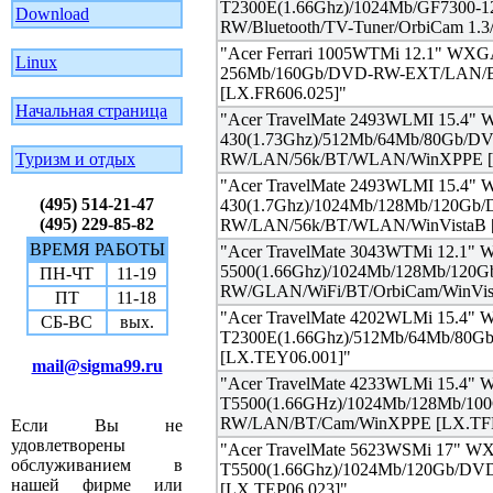
T2300E(1.66Ghz)/1024Mb/GF7300-
Download
RW/Bluetooth/TV-Tuner/OrbiCam 1
"Acer Ferrari 1005WTMi 12.1" WXG
Linux
256Mb/160Gb/DVD-RW-EXT/LAN/B
[LX.FR606.025]"
Начальная страница
"Acer TravelMate 2493WLMI 15.4
430(1.73Ghz)/512Mb/64Mb/80Gb/D
Туризм и отдых
RW/LAN/56k/BT/WLAN/WinXPPE [
"Acer TravelMate 2493WLMI 15.4
(495) 514-21-47
430(1.7Ghz)/1024Mb/128Mb/120Gb
(495) 229-85-82
RW/LAN/56k/BT/WLAN/WinVistaB 
ВРЕМЯ РАБОТЫ
"Acer TravelMate 3043WTMi 12.1"
5500(1.66Ghz)/1024Mb/128Mb/120
ПН-ЧТ
11-19
RW/GLAN/WiFi/BT/OrbiCam/WinVis
ПТ
11-18
"Acer TravelMate 4202WLMi 15.4"
СБ-ВС
вых.
T2300E(1.66Ghz)/512Mb/64Mb/80G
[LX.TEY06.001]"
mail@sigma99.ru
"Acer TravelMate 4233WLMi 15.4"
T5500(1.66GHz)/1024Mb/128Mb/10
RW/LAN/BT/Cam/WinXPPE [LX.TFF
Если Вы не
удовлетворены
"Acer TravelMate 5623WSMi 17" 
обслуживанием в
T5500(1.66Ghz)/1024Mb/120Gb/DV
нашей фирме или
[LX.TEP06.023]"