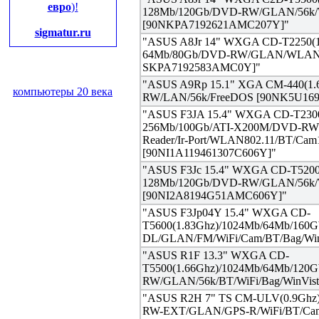
евро
)!
128Mb/120Gb/DVD-RW/GLAN/56k
[90NKPA7192621AMC207Y]"
sigmatur.ru
"ASUS A8Jr 14" WXGA CD-T2250(
64Mb/80Gb/DVD-RW/GLAN/WLAN/
SKPA7192583AMC0Y]"
"ASUS A9Rp 15.1" XGA CM-440(1.
компьютеры 20 века
RW/LAN/56k/FreeDOS [90NK5U169
"ASUS F3JA 15.4" WXGA CD-T2300
256Mb/100Gb/ATI-X200M/DVD-RW
Reader/Ir-Port/WLAN802.11/BT/Ca
[90NI1A119461307C606Y]"
"ASUS F3Jc 15.4" WXGA CD-T5200
128Mb/120Gb/DVD-RW/GLAN/56k/
[90NI2A8194G51AMC606Y]"
"ASUS F3Jp04Y 15.4" WXGA CD-
T5600(1.83Ghz)/1024Mb/64Mb/160
DL/GLAN/FM/WiFi/Cam/BT/Bag/Wi
"ASUS R1F 13.3" WXGA CD-
T5500(1.66Ghz)/1024Mb/64Mb/120
RW/GLAN/56k/BT/WiFi/Bag/WinVi
"ASUS R2H 7" TS CM-ULV(0.9Ghz
RW-EXT/GLAN/GPS-R/WiFi/BT/Ca