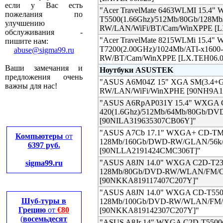
если у Вас есть
"Acer TravelMate 6463WLMI 15.4"
пожелания по
T5500(1.66Ghz)/512Mb/80Gb/128M
улучшению
RW/LAN/WiFi/BT/Cam/WinXPPE [L
обслуживания -
"Acer TravelMate 8215WLMi 15.4"
пишите нам:
T7200(2.00GHz)/1024Mb/ATI-x160
abuse@sigma99.ru
RW/BT/Cam/WinXPPE [LX.TEH06.0
Ваши замечания и
Ноутбуки ASUSTEK
предложения очень
"ASUS A6M04Z 15" XGA SM(3.4+G
важны для нас!
RW/LAN/WiFi/WinXPHE [90NH9A1
"ASUS A6RpAP031Y 15.4" WXGA 
420(1.6Ghz)/512Mb/64Mb/80Gb/D
[90NILA319635307CB06Y]"
"ASUS A7Cb 17.1" WXGA+ CD-TM5
Компьютеры
от
128Mb/160Gb/DWD-RW/GLAN/56k/W
6397 руб.
[90NLLA2191424CMC306T]"
"ASUS A8JN 14.0" WXGA C2D-T230
sigma99.ru
128Mb/80Gb/DVD-RW/WLAN/FM/C
[90NKKA819117407C207Y]"
"ASUS A8JN 14.0" WXGA CD-T5500
Шуб-туры в
128Mb/100Gb/DVD-RW/WLAN/FM/
Грецию
от
€80
[90NKKA819142307C207Y]"
(
восемьдесят
"ASUS A8Jr 14" WXGA C2D-T5500(