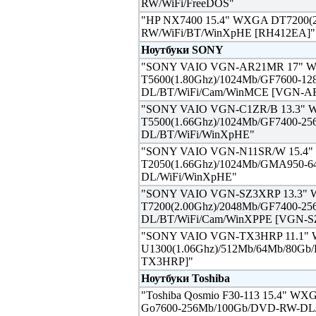
RW/WiFi/FreeDOS"
"HP NX7400 15.4" WXGA DT7200(
RW/WiFi/BT/WinXpHE [RH412EA]"
Ноутбуки SONY
"SONY VAIO VGN-AR21MR 17" 
T5600(1.80Ghz)/1024Mb/GF7600-1
DL/BT/WiFi/Cam/WinMCE [VGN-A
"SONY VAIO VGN-C1ZR/B 13.3"
T5500(1.66Ghz)/1024Mb/GF7400-2
DL/BT/WiFi/WinXpHE"
"SONY VAIO VGN-N11SR/W 15.4
T2050(1.66Ghz)/1024Mb/GMA950-
DL/WiFi/WinXpHE"
"SONY VAIO VGN-SZ3XRP 13.3"
T7200(2.00Ghz)/2048Mb/GF7400-2
DL/BT/WiFi/Cam/WinXPPE [VGN-S
"SONY VAIO VGN-TX3HRP 11.1"
U1300(1.06Ghz)/512Mb/64Mb/80G
TX3HRP]"
Ноутбуки Toshiba
"Toshiba Qosmio F30-113 15.4" W
Go7600-256Mb/100Gb/DVD-RW-DL